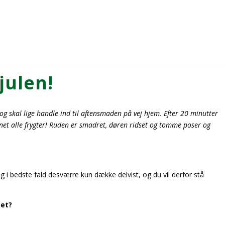
julen!
 og skal lige handle ind til aftensmaden på vej hjem. Efter 20 minutter
synet alle frygter! Ruden er smadret, døren ridset og tomme poser og
ing i bedste fald desværre kun dække delvist, og du vil derfor stå
bet?