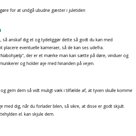
n gøre for at undgå ubudne gæster i juletiden
n
m, så anskaf dig et og tydeliggør dette så godt du kan med
mt placere eventuelle kameraer, så de kan ses udefra.
 “Nabohjælp”, der er et mærke man kan sætte på døre, vinduer og
munikerer og holder øje med hinanden på vejen.
a og gem dem så vidt muligt væk i tilfælde af, at tyven skulle komme
 med dig, når du forlader bilen, så sikre, at disse er godt skjult.
ehylden el. kan skjule dem.