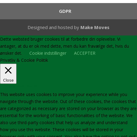
GDPR
Designed and hosted by
Make Moves
Dette websted bruger cookies til at forbedre din oplevelse. Vi
antager, at du er ok med dette, men du kan fravælge det, hvis du
ønsker det.
Cookie indstillinger
ACCEPTER
Privatliv & Cookie Politik
Close
Privacy Overview
This website uses cookies to improve your experience while you
navigate through the website. Out of these cookies, the cookies that
are categorized as necessary are stored on your browser as they are
essential for the working of basic functionalities of the website. We
also use third-party cookies that help us analyze and understand
how you use this website. These cookies will be stored in your
browser only with your consent. You also have the option to opt-out